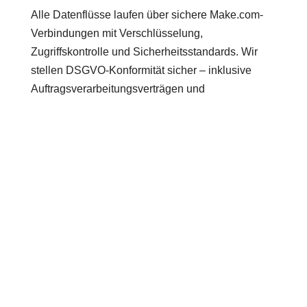
Alle Datenflüsse laufen über sichere Make.com-
Verbindungen mit Verschlüsselung,
Zugriffskontrolle und Sicherheitsstandards. Wir
stellen DSGVO-Konformität sicher – inklusive
Auftragsverarbeitungsverträgen und
Datenlöschroutinen. Auch bei KI-Systemen achten
wir auf Transparenz, Nachvollziehbarkeit und
saubere Trennung von menschlicher und
maschineller Verarbeitung.
Mit welchen Kosten müssen wir bei
einem KI Projekt mit The Digitale
rechnen?
Unsere Preise richten sich nach Umfang,
Anforderungen und Komplexität deiner
gewünschten KI-Lösungen. Du kannst mit fixen
Workshop-Paketen, projektbasierten Angeboten